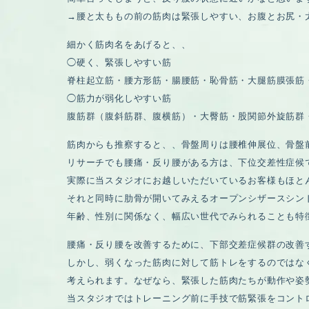
→腰と太ももの前の筋肉は緊張しやすい、お腹とお尻・
細かく筋肉名をあげると、、
◯硬く、緊張しやすい筋
脊柱起立筋・腰方形筋・腸腰筋・恥骨筋・大腿筋膜張筋
◯筋力が弱化しやすい筋
腹筋群（腹斜筋群、腹横筋）・大臀筋・股関節外旋筋群
筋肉からも推察すると、、骨盤周りは腰椎伸展位、骨盤
リサーチでも腰痛・反り腰がある方は、下位交差性症候
実際に当スタジオにお越しいただいているお客様もほと
それと同時に肋骨が開いてみえるオープンシザースシン
年齢、性別に関係なく、幅広い世代でみられることも特
腰痛・反り腰を改善するために、下部交差症候群の改善
しかし、弱くなった筋肉に対して筋トレをするのではな
考えられます。なぜなら、緊張した筋肉たちが動作や姿
当スタジオではトレーニング前に手技で筋緊張をコント