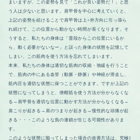
まいますが、この姿勢を見て「これが良い姿勢だ！」と思
う人は少ないと思います。肩甲骨を中心に考えていくと、
上記の姿勢を続けることで肩甲骨は上+外方向に引っ張ら
れ続けて、この位置から動かない時間が長くなります。そ
うすると、私たちの身体は「普段からこの位置にいるか
ら、動く必要がないなー」と誤った身体の状態を記憶して
しまい、この筋肉を使う方法を忘れてしまいます。
本来、私たちの身体は適切な筋肉の収縮・弛緩を行うこと
で、筋肉の中にある血管（動脈・静脈）や神経が滑走し、
筋内圧を適切な状態に保つことができます。ですが上記の
状態になってしまうと、僧帽筋を使う方法が分からなくな
る→肩甲骨を適切な位置に動かす方法が分からなくなる→
肩こりが起きる→肩のつまりが起きる→慢性的な頭痛が起
きる・・・このような負の連鎖が生じる可能性がありま
す。
このような状態に陥ってしまった場合の改善方法は、究極1