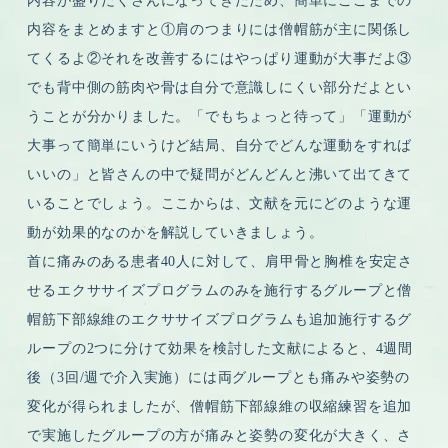
内容が盛りだくさんになってきたため、簡単にここまでの
内容をまとめますと①肩のつまりには僧帽筋が主に関係し
てくるよ②それを改善するにはやっぱり運動が大事だよ③
でも背中側の筋肉や骨は自分で意識しにくい部分だよとい
うことが分かりました。「でもちょっと待って」「運動が
大事って簡単にいうけど結局、自分でどんな運動をすれば
いいの」と皆さんの中で疑問がどんどんと沸いて出てきて
いることでしょう。ここからは、文献を元にどのような運
動が効果的なのかを解説していきましょう。
首に痛みのある患者40人に対して、肩甲骨と胸椎を安定さ
せるエクササイズプログラムのみを施行するグループと僧
帽筋下部線維のエクササイズプログラムも追加施行するグ
ループの2つに分けて効果を検討した文献によると、4週間
後（3回/週で介入実施）には両グループとも痛みや姿勢の
変化が得られましたが、僧帽筋下部線維の収縮練習を追加
で実施したグループの方が痛みと姿勢の変化が大きく、さ