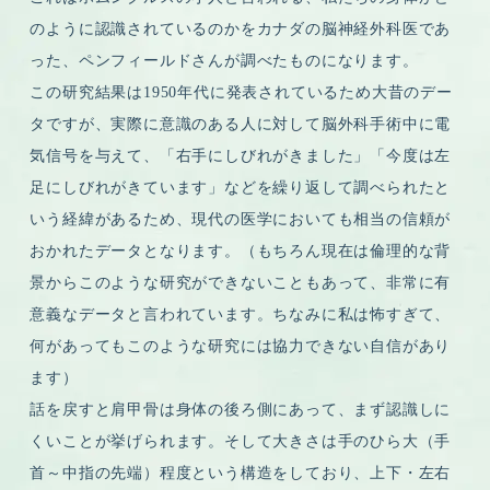
のように認識されているのかをカナダの脳神経外科医であ
った、ペンフィールドさんが調べたものになります。
この研究結果は1950年代に発表されているため大昔のデー
タですが、実際に意識のある人に対して脳外科手術中に電
気信号を与えて、「右手にしびれがきました」「今度は左
足にしびれがきています」などを繰り返して調べられたと
いう経緯があるため、現代の医学においても相当の信頼が
おかれたデータとなります。（もちろん現在は倫理的な背
景からこのような研究ができないこともあって、非常に有
意義なデータと言われています。ちなみに私は怖すぎて、
何があってもこのような研究には協力できない自信があり
ます）
話を戻すと肩甲骨は身体の後ろ側にあって、まず認識しに
くいことが挙げられます。そして大きさは手のひら大（手
首～中指の先端）程度という構造をしており、上下・左右